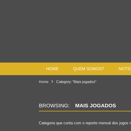
HOME
QUEM SOMOS?
NOTÍC
Home
Category: "Mais jogados"
BROWSING:
MAIS JOGADOS
Categoria que conta com o reporte mensal dos jogos