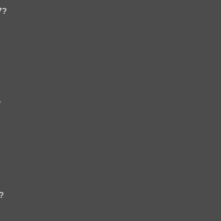
7?
?
?