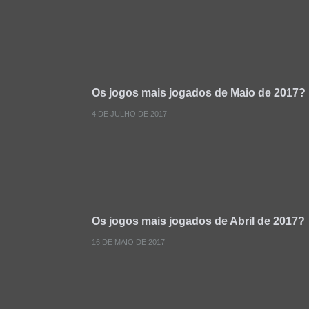
Os jogos mais jogados de Maio de 2017?
4 DE JULHO DE 2017
Os jogos mais jogados de Abril de 2017?
16 DE MAIO DE 2017