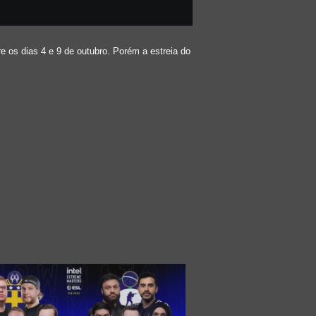
 os dias 4 e 9 de outubro. Porém a estreia do