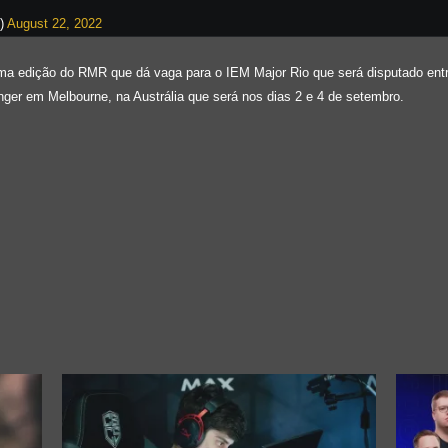
s)
August 22, 2022
ima edição do RMR que dá vaga para o IEM Major Rio que será disputado entre
ger em Melbourne, na Austrália que será nos dias 2 e 4 de setembro.