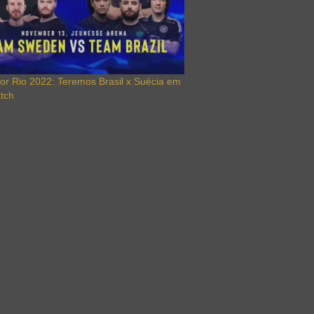
or Rio 2022: Teremos Brasil x Suécia em
tch