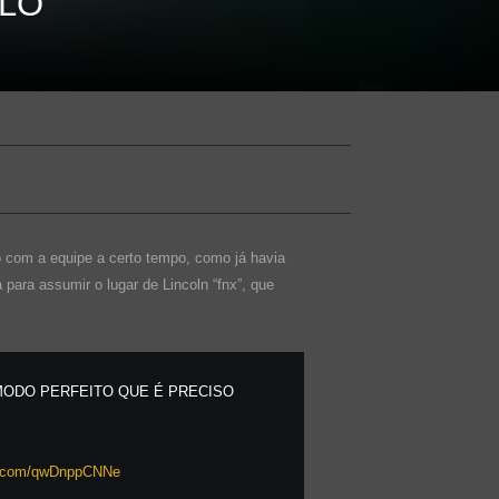
ELO
o com a equipe a certo tempo, como já havia
a para assumir o lugar de Lincoln “fnx”, que
 MODO PERFEITO QUE É PRECISO
er.com/qwDnppCNNe