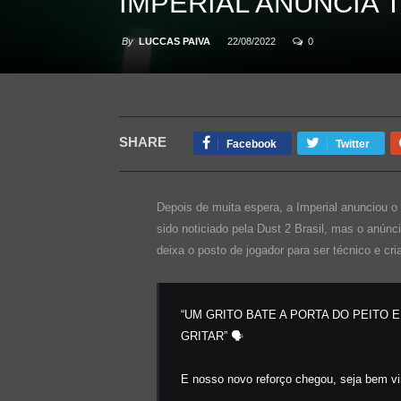
IMPERIAL ANUNCIA 
By
LUCCAS PAIVA
22/08/2022
0
SHARE
Facebook
Twitter
Depois de muita espera, a Imperial anunciou o
sido noticiado pela Dust 2 Brasil, mas o anúnci
deixa o posto de jogador para ser técnico e cr
“UM GRITO BATE A PORTA DO PEITO 
GRITAR” 🗣
E nosso novo reforço chegou, seja bem v