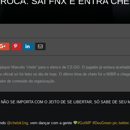
TROCA: SAI FNX E ENTRA CH
Google+
Pinterest
LinkedIn
Email
 player Marcelo “chelo” para o elenco de CS:GO. O jogador já estava acertad
o oficial só foi feito no dia de hoje. O último time de chelo foi o MIBR e cheg
iador de conteúdo da organização.
E NÃO SE IMPORTA COM O JEITO DE SE LIBERTAR, SÓ SABE DE SEU
indo
@chelok1ng
, vem dançar com a gente
#GoIMP
#DeuGreen
pic.twitt