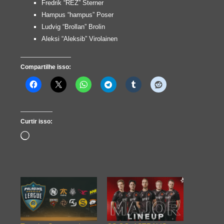
Fredrik “REZ” Sterner
Hampus “hampus” Poser
Ludvig “Brollan” Brolin
Aleksi “Aleksib” Virolainen
Compartilhe isso:
Curtir isso:
Carregando...