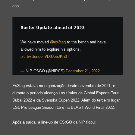
ano.
𝗥𝗼𝘀𝘁𝗲𝗿 𝗨𝗽𝗱𝗮𝘁𝗲 𝗮𝗵𝗲𝗮𝗱 𝗼𝗳 𝟮𝟬𝟮𝟯
We have moved
@es3tag
to the bench and have
allowed him to explore his options.
pic.twitter.com/DtUe5JKn0T
— NIP CSGO (@NIPCS)
December 21, 2022
Es3tag estava na organização desde novembro de 2021, e
durante o período alcançou os títulos da Global Esports Tour
Dubai 2022 e da Svenska Cupen 2022. Além do terceiro lugar
ESL Pro League Season 15 e na BLAST World Final 2022.
Após a saída, a line-up de CS:GO da NiP ficou: