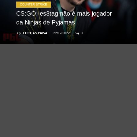
COUNTER STRIKE
CS:GO: es3tag não é mais jogador
da Ninjas de Pyjamas
By
LUCCAS PAIVA
22/12/2022
0