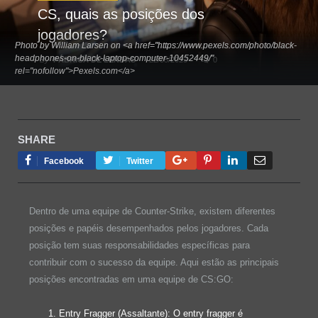
CS, quais as posições dos
jogadores?
Photo by William Larsen on <a href="https://www.pexels.com/photo/black-
Photo by William Larsen on <a href="https://www.pexels.com/photo/black-
headphones-on-black-laptop-computer-10452449/"
headphones-on-black-laptop-computer-10452449/"
By
FÁBRICA DE LENDAS
22/05/2023
0
rel="nofollow">Pexels.com</a>
rel="nofollow">Pexels.com</a>
SHARE
Google+
Pinterest
LinkedIn
Email
Facebook
Twitter
Dentro de uma equipe de Counter-Strike, existem diferentes
posições e papéis desempenhados pelos jogadores. Cada
posição tem suas responsabilidades específicas para
contribuir com o sucesso da equipe. Aqui estão as principais
posições encontradas em uma equipe de CS:GO:
Entry Fragger (Assaltante): O entry fragger é