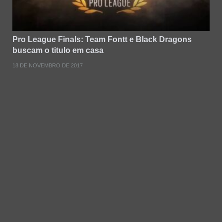
Pro League Finals: Team Fontt e Black Dragons
buscam o titulo em casa
18 DE NOVEMBRO DE 2017