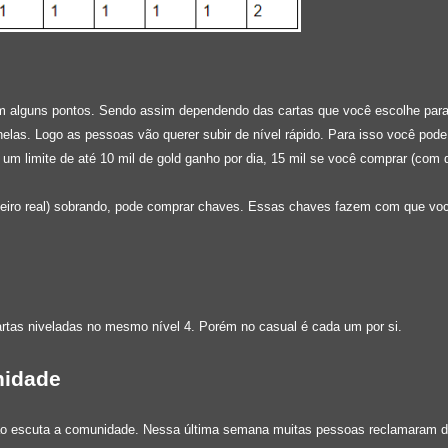
em alguns pontos. Sendo assim dependendo das cartas que você escolhe para
 nelas. Logo as pessoas vão querer subir de nível rápido. Para isso você pod
 limite de até 10 mil de gold ganho por dia, 15 mil se você comprar (com di
eiro real) sobrando, pode comprar chaves. Essas chaves fazem com que você
artas niveladas no mesmo nível 4. Porém no casual é cada um por si.
nidade
não escuta a comunidade. Nessa última semana muitas pessoas reclamaram d