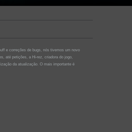
uff e correções de bugs, nós tivemos um novo
, até petições, a Hi-rez, criadora do jogo,
alização da atualização. O mais importante é