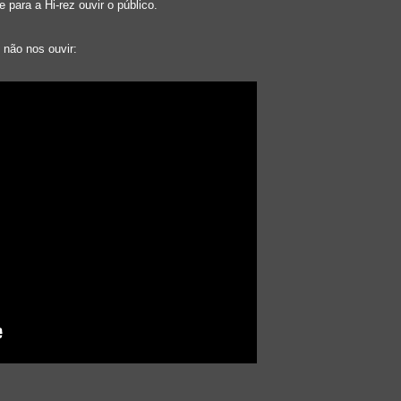
e para a Hi-rez ouvir o público.
 não nos ouvir: