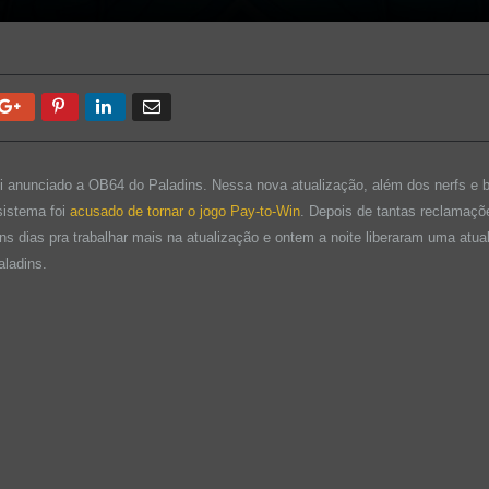
Google+
Pinterest
LinkedIn
Email
anunciado a OB64 do Paladins. Nessa nova atualização, além dos nerfs e b
 sistema foi
acusado de tornar o jogo Pay-to-Win
. Depois de tantas reclamações
guns dias pra trabalhar mais na atualização e ontem a noite liberaram uma atu
ladins.