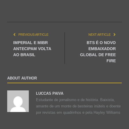
PREVIOUS ARTICLE
NEXT ARTICLE
IMPERIAL E MIBR
BTS É O NOVO
ANTECIPAM VOLTA
EMBAIXADOR
AO BRASIL
GLOBAL DE FREE
FIRE
ABOUT AUTHOR
LUCCAS PAIVA
Estudante de jornalismo e de história. Baixista,
amante de um monte de besteiras inúteis e doente
por revistas em quadrinhos e pela Hayley Williams