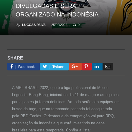
DIVULGADAS E SERÁ
ORGANIZADO NA INDONÉSIA
By
LUCCAS PAIVA
25/02/2022
0
SHARE
Google+
Pinterest
LinkedIn
Email
Facebook
Twitter
A MPL BRASIL 2022, que é a liga profissional de Mobile
Legends: Bang Bang, iniciará no dia 11 de março e as equipes
participantes já foram definidas. Ao todo serão oito equipes em
busca da taça, que na temporada passada foi conquistada
pela RED Canids. O destaque da competição vai para RRQ,
organização da indonésia que está investindo na cena
brasileira para esta temporada. Confira a lista: