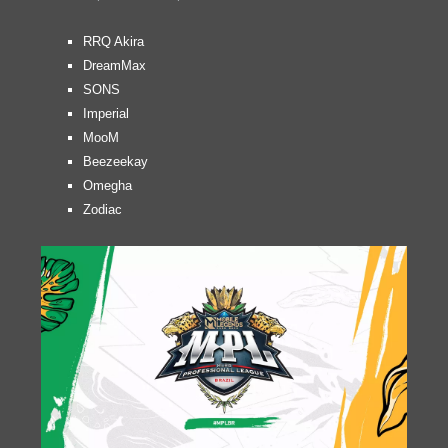
RRQ Akira
DreamMax
SONS
Imperial
MooM
Beezeekay
Omegha
Zodiac